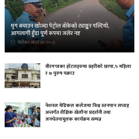
मृग बचाउन खोज्दा पेट्रोल बोकेको ट्याङ्कर पल्टियो,
आगलागी हुँदा पूर्ण रूपमा जलेर नष्ट
बिहीबार, साउन २१, २०८३
वीरगन्जका हाेटलहरुमा प्रहरीको छापा,५ महिला
र ७ पुरुष पक्राउ
नेशनल मेडिकल कलेजमा विश्व स्तनपान सप्ताह
अन्तर्गत शैक्षिक खेलौना प्रदर्शनी तथा
जनचेतनामूलक कार्यक्रम सम्पन्न