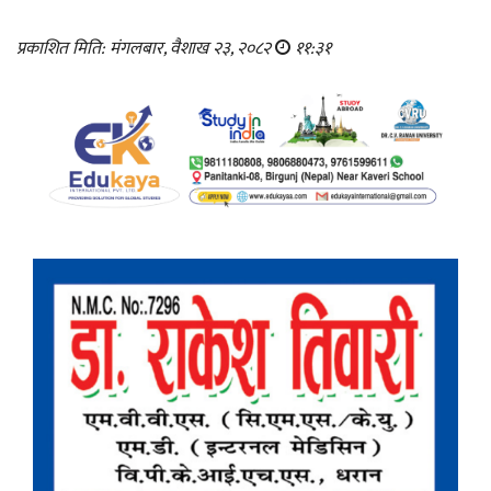
प्रकाशित मिति: मंगलबार, वैशाख २३, २०८२
११:३१