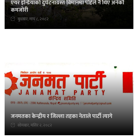
एयर इन्डियाकाे दुर्घटनाग्रस्त विमानमा पहिले नै थिए अनेकौँ
कमजोरी
बुधबार, माघ ८, २०८२
जनमतका केन्द्रीय र जिल्ला तहका नेताले पार्टी त्यागे
सोमबार, मंसिर २, २०८२