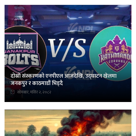
दोस्रो संस्करणको एनपीएल आजदेखि, उद्घाटन खेलमा
जनकपुर र काठमाडौं भिड्दै
सोमबार, मंसिर २, २०८२