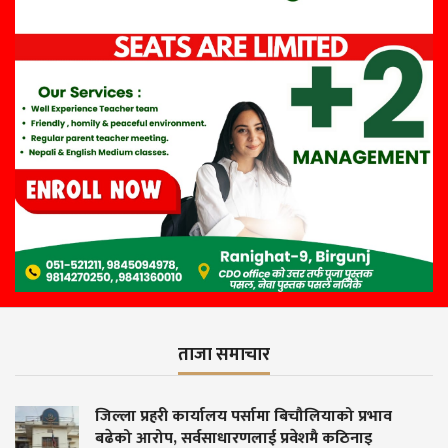
ताजा समाचार
प्रभाव
वीरगञ्ज–२७ मा स्वास्थ्य सेवा घरदैलोमै: ४८ 
नाइ
मोतियाबिन्दु पहिचान