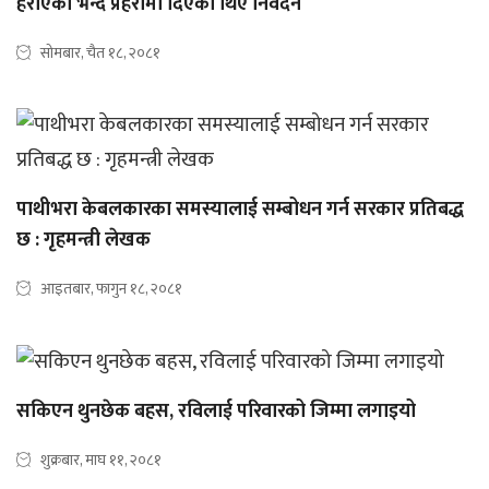
हराएको भन्दै प्रहरीमा दिएका थिए निवेदन
सोमबार, चैत १८, २०८१
पाथीभरा केबलकारका समस्यालाई सम्बोधन गर्न सरकार प्रतिबद्ध
छ : गृहमन्त्री लेखक
आइतबार, फागुन १८, २०८१
सकिएन थुनछेक बहस, रविलाई परिवारको जिम्मा लगाइयो
शुक्रबार, माघ ११, २०८१