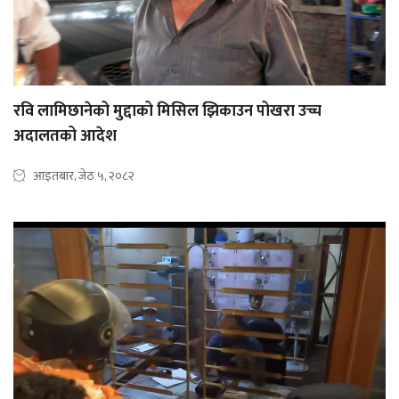
रवि लामिछानेको मुद्दाको मिसिल झिकाउन पोखरा उच्च
अदालतको आदेश
आइतबार, जेठ ५, २०८२