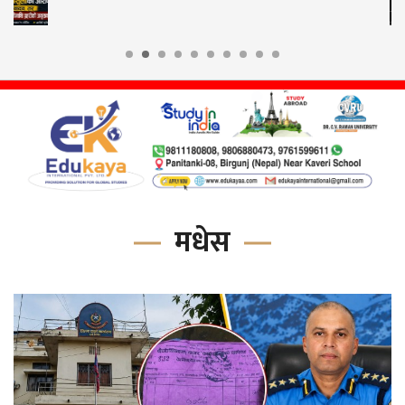
थप क्षति भयो’
मधेस