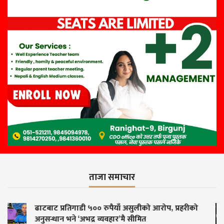
ताजा समाचार
रीको
मोबाइल बनाउन सामसुङको सर्भिस सेन्टर पुगेका
सेवाग्राहीको गुनासो : ‘बनाउनु त परै जाओस्, मोबाइ