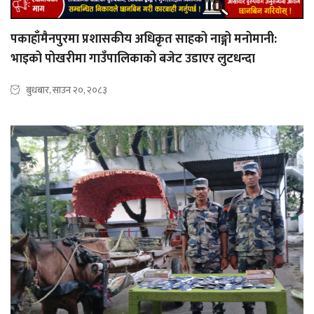
पकाहाँमैनपुरमा प्रशासकीय अधिकृत साहको नाङ्गो मनोमानी:
भाइको पोखरीमा गाउँपालिकाको बजेट उडाएर लुटधन्दा
बुधबार, साउन २०, २०८३