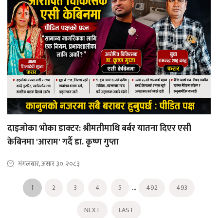
दाइजोका भोका डाक्टर: श्रीमतीमाथि बर्बर यातना दिएर एसी
केबिनमा 'आराम' गर्दै डा. कृष्ण गुप्ता
मंगलबार, असार ३०, २०८३
...
1
2
3
4
5
492
493
NEXT
LAST