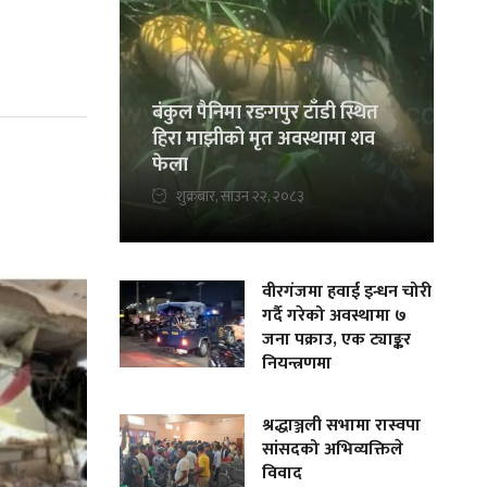
बंकुल पैनिमा रङगपुर टाँडी स्थित
हिरा माझीको मृत अवस्थामा शव
फेला
शुक्रबार, साउन २२, २०८३
वीरगंजमा हवाई इन्धन चोरी
गर्दै गरेको अवस्थामा ७
जना पक्राउ, एक ट्याङ्कर
नियन्त्रणमा
श्रद्धाञ्जली सभामा रास्वपा
सांसदको अभिव्यक्तिले
विवाद