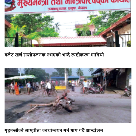
बजेट खर्च सन्तोषजनक नभएको भन्दै स्पष्टीकरण मागियो
गृहमन्त्रीको साम्झौता कार्यान्वयन गर्न माग गर्दै आन्दोलन