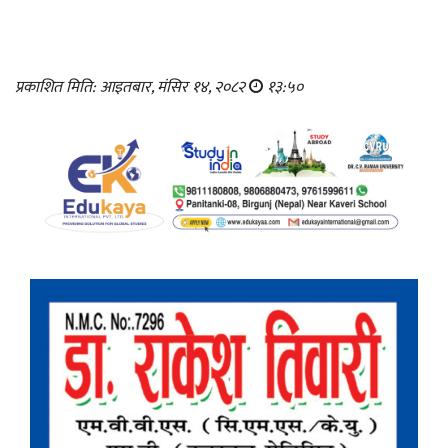
प्रकाशित मिति: आइतबार, मंसिर १४, २०८२
१३:५०