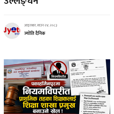
उल्लङ्घन
आइतबार, साउन २४, २०८३
ज्योति दैनिक