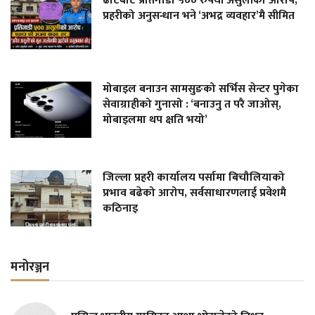
ढाटबाट प्रतिगाडी ५०० रुपैयाँ असुलीको आरोप,
प्रहरीको अनुसन्धान भने ‘अभद्र व्यवहार’मै सीमित
मोबाइल बनाउन सामसुङको सर्भिस सेन्टर पुगेका
सेवाग्राहीको गुनासो : ‘बनाउनु त परै जाओस्,
मोबाइलमा थप क्षति भयो’
जिल्ला प्रहरी कार्यालय पर्सामा बिचौलियाको
प्रभाव बढेको आरोप, सर्वसाधारणलाई प्रवेशमै
कठिनाइ
मनोरञ्जन