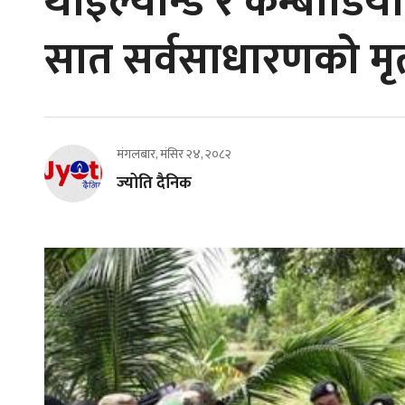
थाइल्यान्ड र कम्बोडियाब
सात सर्वसाधारणको मृत्
मंगलबार, मंसिर २४, २०८२
ज्योति दैनिक