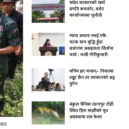
मधेश सरकारको खर्च
प्रगति कमजोर, बजेट
कार्यान्वयमा चुनौती
ग्यास अभाव नभई एकै
पटक माग वृद्धि हुँदा
बजारमा असहजता सिर्जना
भयो : मन्त्री गौरीकुमारी
मनिष झा भन्छन्– नियतमा
शङ्का छैन तर सरकारको ढङ्ग
पुगेन
बंकुल पैनिमा रङगपुर टाँडी
स्थित हिरा माझीको मृत
अवस्थामा शव फेला
 सात