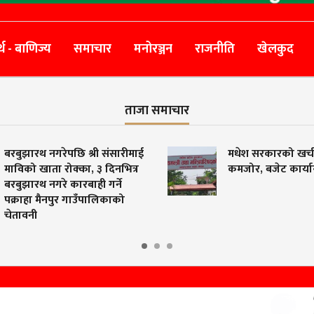
्थ - बाणिज्य
समाचार
मनोरञ्जन
राजनीति
खेलकुद
ताजा समाचार
रबुझारथ नगरेपछि श्री संसारीमाई
मधेश सरकारको खर्च प्
ाविको खाता रोक्का, ३ दिनभित्र
कमजोर, बजेट कार्यान्व
रबुझारथ नगरे कारबाही गर्ने
क्राहा मैनपुर गाउँपालिकाको
ेतावनी