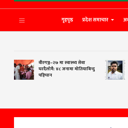
गृहपृष्ठ
प्रदेश समाचार
अर
वीरगञ्ज–२७ मा स्वास्थ्य सेवा
ब
घरदैलोमै: ४८ जनामा मोतियाबिन्दु
म
पहिचान
ब
प
च