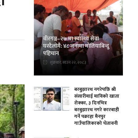
ा
वीरगञ्ज–२७ मा स्वास्थ्य सेवा
घरदैलोमै: ४८ जनामा मोतियाबिन्दु
पहिचान
शुक्रबार, साउन २२, २०८३
बरबुझारथ नगरेपछि श्री
संसारीमाई माविको खाता
रोक्का, ३ दिनभित्र
बरबुझारथ नगरे कारबाही
गर्ने पक्राहा मैनपुर
गाउँपालिकाको चेतावनी