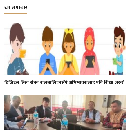
थप समाचार
डिजिटल हिंसा रोक्न बालबालिकासँगै अभिभावकलाई पनि शिक्षा जरुरी