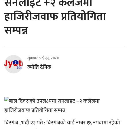
सनलाइट +२ कलेजमा
हाजिरीजवाफ प्रतियोगिता
सम्पन्न
शुक्रबार, भदौ २२, २०८०
ज्योति दैनिक
बिरगंज , भदौ २२ गते : बिरगंजको वार्ड नम्बर १६ नगवामा रहेको