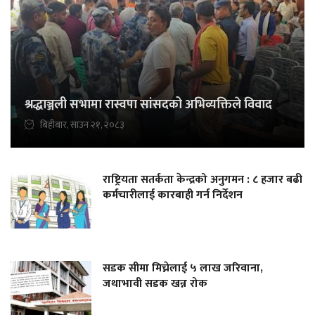
श्रद्धाञ्जली सभामा रास्वपा सांसदको अभिव्यक्तिले विवाद
बिहीबार, साउन २१, २०८३
राष्ट्रियता सतर्कता केन्द्रको अनुगमन : ८ हजार बढी
कर्मचारीलाई कारबाही गर्न निर्देशन
सडक सीमा मिच्नेलाई ५ लाख जरिवाना,
जथाभावी सडक खन्न रोक