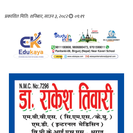
प्रकाशित मिति: शनिबार, साउन ३, २०८२
०९:१९