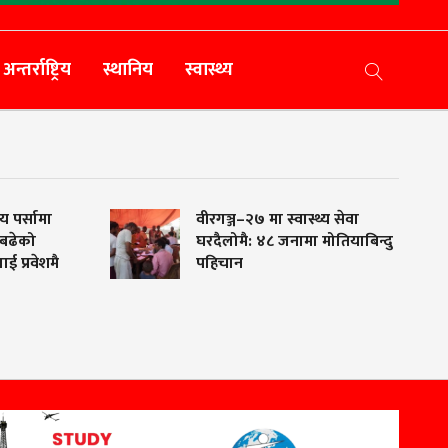
अन्तर्राष्ट्रिय
स्थानिय
स्वास्थ्य
वीरगञ्ज–२७ मा स्वास्थ्य सेवा
घरदैलोमै: ४८ जनामा मोतियाबिन्दु
ै
पहिचान