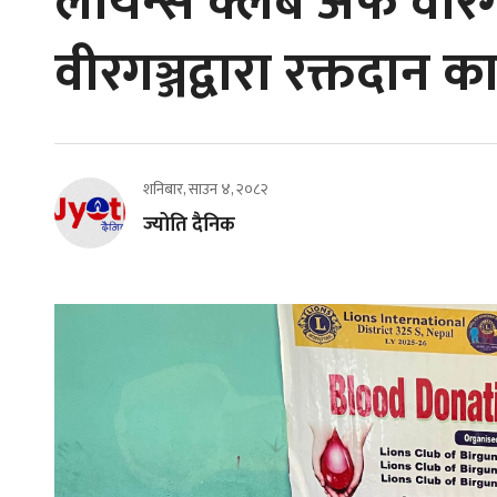
लायन्स क्लब अफ वीरगञ
वीरगञ्जद्वारा रक्तदान 
शनिबार, साउन ४, २०८२
ज्योति दैनिक