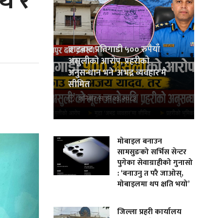
पथ र
ढाटबाट प्रतिगाडी ५०० रुपैयाँ
असुलीको आरोप, प्रहरीको
अनुसन्धान भने ‘अभद्र व्यवहार’मै
सीमित
शनिबार, साउन २३, २०८३
मोबाइल बनाउन
सामसुङको सर्भिस सेन्टर
पुगेका सेवाग्राहीको गुनासो
: ‘बनाउनु त परै जाओस्,
मोबाइलमा थप क्षति भयो’
जिल्ला प्रहरी कार्यालय