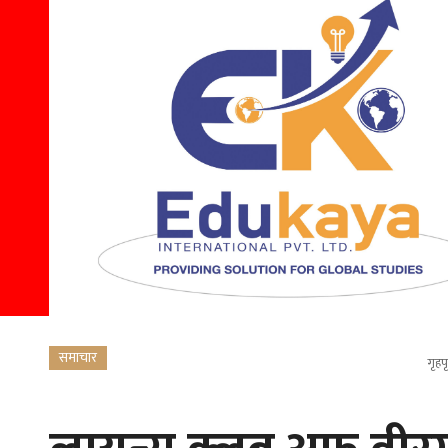
समाचार
गृहपृ