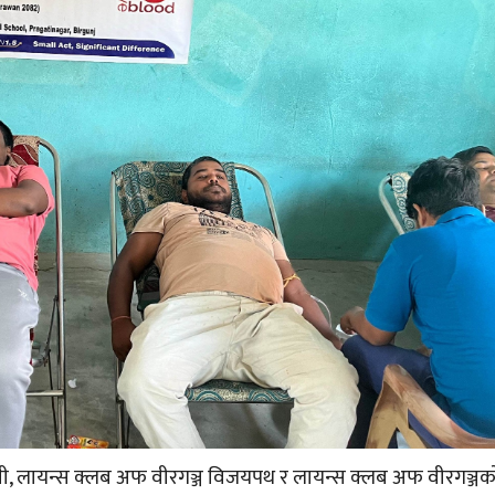
ेमी, लायन्स क्लब अफ वीरगञ्ज विजयपथ र लायन्स क्लब अफ वीरगञ्जको