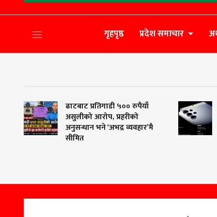
गृहपृष्ठ
प्रदेश समाचार
अर
ढाटबाट प्रतिगाडी ५०० रुपैयाँ
मोबाइल
असुलीको आरोप, प्रहरीको
सेन्टर प
अनुसन्धान भने ‘अभद्र व्यवहार’मै
‘बनाउनु
सीमित
थप क्षत