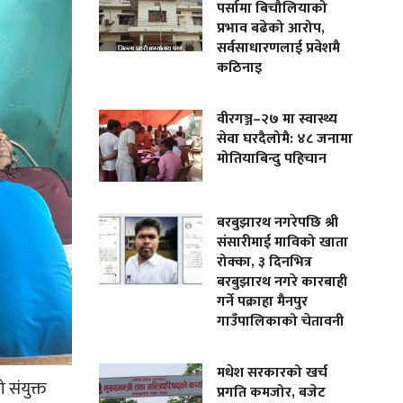
पर्सामा बिचौलियाको
प्रभाव बढेको आरोप,
सर्वसाधारणलाई प्रवेशमै
कठिनाइ
वीरगञ्ज–२७ मा स्वास्थ्य
सेवा घरदैलोमै: ४८ जनामा
मोतियाबिन्दु पहिचान
बरबुझारथ नगरेपछि श्री
संसारीमाई माविको खाता
रोक्का, ३ दिनभित्र
बरबुझारथ नगरे कारबाही
गर्ने पक्राहा मैनपुर
गाउँपालिकाको चेतावनी
मधेश सरकारको खर्च
 संयुक्त
प्रगति कमजोर, बजेट