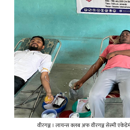
वीरगञ्ज । लायन्स क्लब अफ वीरगञ्ज सेस्मी एकेड