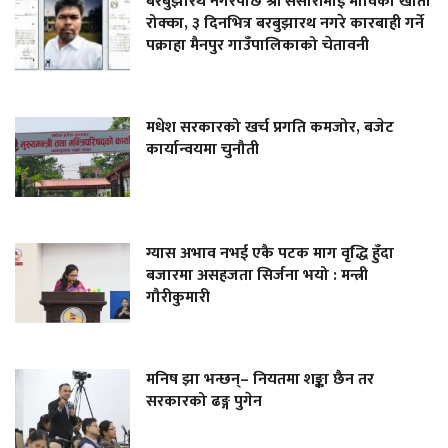
बरबुझारथ नगरेपछि श्री संसारीमाई माविको खाता
रोक्का, ३ दिनभित्र बरबुझारथ नगरे कारबाही गर्ने
पक्राहा मैनपुर गाउँपालिकाको चेतावनी
मधेश सरकारको खर्च प्रगति कमजोर, बजेट
कार्यान्वयमा चुनौती
ग्यास अभाव नभई एकै पटक माग वृद्धि हुँदा
बजारमा असहजता सिर्जना भयो : मन्त्री
गौरीकुमारी
मनिष झा भन्छन्– नियतमा शङ्का छैन तर
सरकारको ढङ्ग पुगेन