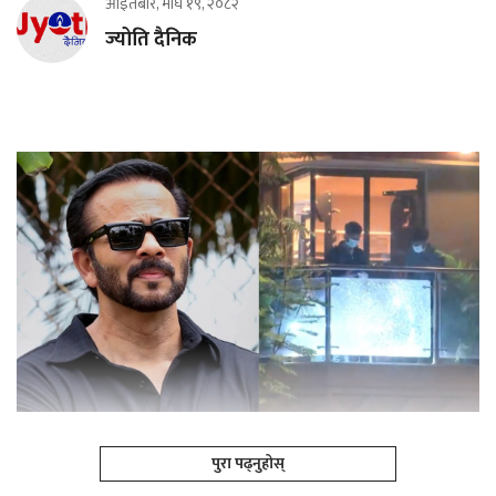
आइतबार, माघ १९, २०८२
ज्योति दैनिक
पुरा पढ्नुहोस्