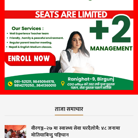
ताजा समाचार
ास्थ्य सेवा घरदैलोमै: ४८ जनामा
बरबुझारथ नगरेपछि
चान
३ दिनभित्र बरबुझा