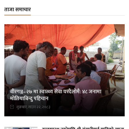
ताजा समाचार
वीरगञ्ज–२७ मा स्वास्थ्य सेवा घरदैलोमै: ४८ जनामा
मोतियाबिन्दु पहिचान
शुक्रबार, साउन २२, २०८३