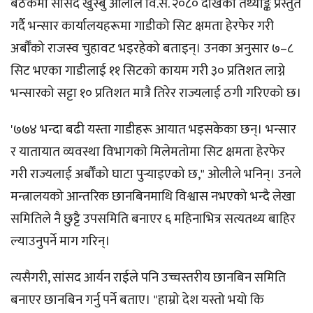
बैठकमा सांसद खुस्बु ओलीले वि.सं. २०८० देखिको तथ्याङ्क प्रस्तुत
गर्दै भन्सार कार्यालयहरूमा गाडीको सिट क्षमता हेरफेर गरी
अर्बौँको राजस्व चुहावट भइरहेको बताइन्। उनका अनुसार ७–८
सिट भएका गाडीलाई ११ सिटको कायम गरी ३० प्रतिशत लाग्ने
भन्सारको सट्टा १० प्रतिशत मात्रै तिरेर राज्यलाई ठगी गरिएको छ।
'७७४ भन्दा बढी यस्ता गाडीहरू आयात भइसकेका छन्। भन्सार
र यातायात व्यवस्था विभागको मिलेमतोमा सिट क्षमता हेरफेर
गरी राज्यलाई अर्बौँको घाटा पुर्‍याइएको छ," ओलीले भनिन्। उनले
मन्त्रालयको आन्तरिक छानबिनमाथि विश्वास नभएको भन्दै लेखा
समितिले नै छुट्टै उपसमिति बनाएर ६ महिनाभित्र सत्यतथ्य बाहिर
ल्याउनुपर्ने माग गरिन्।
त्यसैगरी, सांसद आर्यन राईले पनि उच्चस्तरीय छानबिन समिति
बनाएर छानबिन गर्नु पर्ने बताए। "हाम्रो देश यस्तो भयो कि