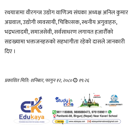
रथयात्रामा वीरगन्ज उद्योग वाणिज्य संघका अध्यक्ष अनिल कुमार
अग्रवाल, उद्योगी व्यवसायी, चिकित्सक, स्थनीय अगुवाहरु,
भद्रभलादमी, समाजसेवी, सर्वसाधरण लगायत हजारौँको
सङख्यामा भक्तजनहरुको सहभागीता रहेको दासले जानकारी
दिए ।
प्रकाशित मिति: शनिबार, फागुन १२, २०८०
१९:२६