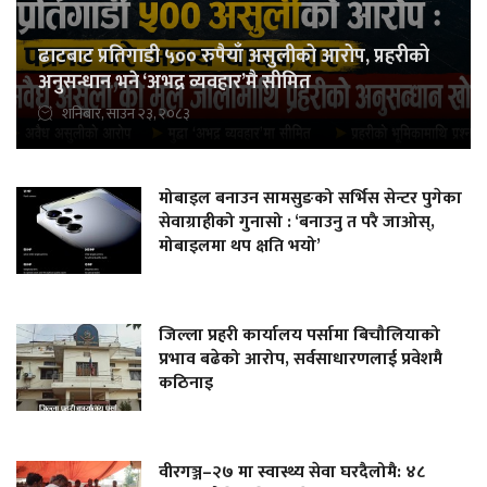
ढाटबाट प्रतिगाडी ५०० रुपैयाँ असुलीको आरोप, प्रहरीको
अनुसन्धान भने ‘अभद्र व्यवहार’मै सीमित
शनिबार, साउन २३, २०८३
मोबाइल बनाउन सामसुङको सर्भिस सेन्टर पुगेका
सेवाग्राहीको गुनासो : ‘बनाउनु त परै जाओस्,
मोबाइलमा थप क्षति भयो’
जिल्ला प्रहरी कार्यालय पर्सामा बिचौलियाको
प्रभाव बढेको आरोप, सर्वसाधारणलाई प्रवेशमै
कठिनाइ
वीरगञ्ज–२७ मा स्वास्थ्य सेवा घरदैलोमै: ४८