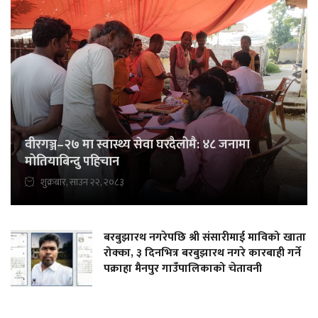
वीरगञ्ज–२७ मा स्वास्थ्य सेवा घरदैलोमै: ४८ जनामा
मोतियाबिन्दु पहिचान
शुक्रबार, साउन २२, २०८३
बरबुझारथ नगरेपछि श्री संसारीमाई माविको खाता
रोक्का, ३ दिनभित्र बरबुझारथ नगरे कारबाही गर्ने
पक्राहा मैनपुर गाउँपालिकाको चेतावनी