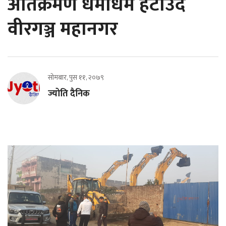
अतिक्रमण धमाधम हटाउँदै
वीरगञ्ज महानगर
सोमबार, पुस ११, २०७९
ज्योति दैनिक