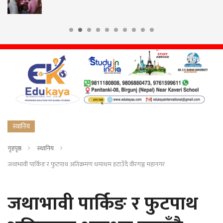
गाउँपालिकाको च
स्थानिय
गृहपृष्ठ
स्थानिय
जथाभावी पार्किङ र फुटपाथ अतिक्रमण धमाधम हटाउँदै वीरगञ्ज महानगर
जथाभावी पार्किङ र फुटपाथ