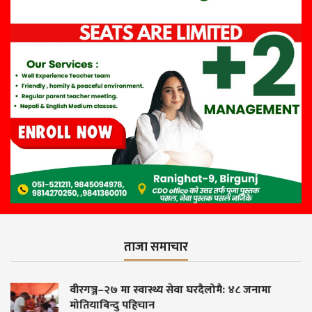
ताजा समाचार
वास्थ्य सेवा घरदैलोमै: ४८ जनामा
बरबुझारथ नगरेपछ
िचान
३ दिनभित्र बरबुझा